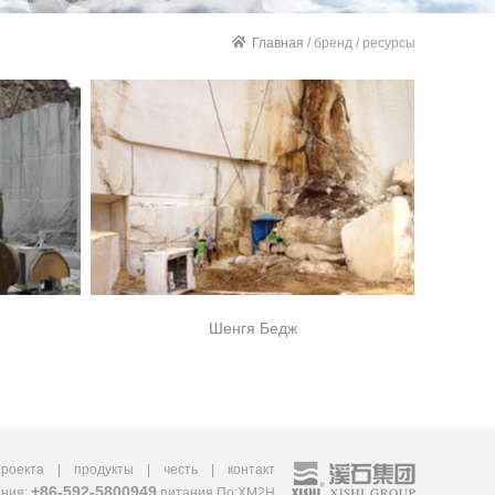
Главная
/ бренд / ресурсы
Шенгя Бедж
проекта
|
продукты
|
честь
|
контакт
+86-592-5800949
иния:
питания По:
XM2H